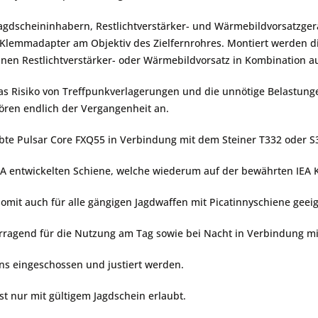
Jagdscheininhabern, Restlichtverstärker- und Wärmebildvorsatzge
m Klemmadapter am Objektiv des Zielfernrohres. Montiert werden di
 einen Restlichtverstärker- oder Wärmebildvorsatz in Kombination
das Risiko von Treffpunkverlagerungen und die unnötige Belastung
ören endlich der Vergangenheit an.
obte Pulsar Core FXQ55 in Verbindung mit dem Steiner T332 oder S
EA entwickelten Schiene, welche wiederum auf der bewährten IEA 
somit auch für alle gängigen Jagdwaffen mit Picatinnyschiene geeig
vorragend für die Nutzung am Tag sowie bei Nacht in Verbindung m
ns eingeschossen und justiert werden.
st nur mit gültigem Jagdschein erlaubt.