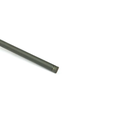
e
Montagen
Gehäuse / Optik / Röhren
Service
Sonstiges