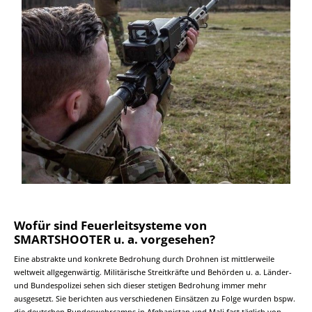
Wofür sind Feuerleitsysteme von
SMARTSHOOTER u. a. vorgesehen?
Eine abstrakte und konkrete Bedrohung durch Drohnen ist mittlerweile
weltweit allgegenwärtig. Militärische Streitkräfte und Behörden u. a. Länder-
und Bundespolizei sehen sich dieser stetigen Bedrohung immer mehr
ausgesetzt. Sie berichten aus verschiedenen Einsätzen zu Folge wurden bspw.
die deutschen Bundeswehrcamps in Afghanistan und Mali fast täglich von