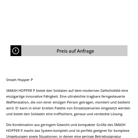
Gewicht sowie Baugröße deutlich reduziert werden
konnten. Die proprietären Zielerfassungs- und
Verfolgungsalgorithmen werden mit hochentwickelter
Bildverarbeitungssoftware in einer robusten
Hardwarelösung kombiniert. Dadurch entsteht eine
benutzerfreundliche und gleichzeitig leistungsfähige
Lösung zur effektiven Bekämpfung moderner
Bedrohungen. Operational Insight Öffentlich
dokumentierte Gefechtserfahrungen aus dem Libanon
Preis auf Anfrage
zeigen den erfolgreichen Einsatz von SMASH-
Feuerleitsystemen gegen FPV-Drohnen unter realen
Einsatzbedingungen. Die analysierten Einsätze
unterstreichen insbesondere die zunehmende
Bedeutung kinetischer C-UAS-Fähigkeiten gegen
moderne Bedrohungen wie hochagile und
Smash Hopper P
glasfasergesteuerte FPV-Drohnen. → Zur vollständigen
Einsatzanalyse
SMASH HOPPER P bietet den Soldaten auf dem modernen Gefechtsfeld eine
einzigartige innovative Fähigkeit. Eine ultraleichte tragbare ferngesteuerte
Waffenstation, die von einer einzigen Person getragen, montiert und bedient
wird. Er kann in einer breiten Palette von Einsatzszenarien eingesetzt werden
und bietet den Soldaten eine treffsichere, genaue und verdeckte Lösung.
Die Kombination aus geringem Gewicht und kompakter Größe des SMASH
HOPPER P macht das System komplett und ist perfekt geeignet für komplexe
Umgebungen sowie Situationen, in denen eine geringe Betriebssignatur