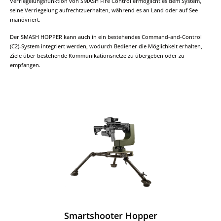
schwer detektierbar und verfolgbar. Hinzu kommen
Verriegelungsfunktion von SMASH Fire Control ermöglicht es dem System,
hohe Geschwindigkeiten, eine ausgeprägte Agilität
seine Verriegelung aufrechtzuerhalten, während es an Land oder auf See
sowie moderne Flugsteuerungs- und
manövriert.
Navigationssysteme. Leistungsfähige kommerzielle
Systeme bieten darüber hinaus lange Flugzeiten und
Der SMASH HOPPER kann auch in ein bestehendes Command-and-Control
hochauflösende Kameratechnik – und sind dennoch für
(C2)-System integriert werden, wodurch Bediener die Möglichkeit erhalten,
nahezu jedermann einfach verfügbar. Besonders die
Ziele über bestehende Kommunikationsnetze zu übergeben oder zu
zunehmende Verbreitung von FPV- und
empfangen.
glasfasergesteuerten Drohnen stellt Streitkräfte und
Sicherheitsbehörden weltweit vor neue operative
Herausforderungen. SMARTSHOOTER Feuerleitsysteme
Um diesen neuartigen und sich schnell
weiterentwickelnden Bedrohungen begegnen zu
können, hat sich die Firma SMARTSHOOTER auf die
Entwicklung hochmoderner Feuerleitsysteme für
Kleinwaffen spezialisiert. Die Systeme erhöhen die
Genauigkeit und Trefferwahrscheinlichkeit bei der
Bekämpfung von statischen und beweglichen Zielen am
Boden und in der Luft – sowohl bei Tag als auch bei
Nacht – erheblich. SMASH 3000 Das SMASH 3000 ist das
neueste und fortschrittlichste Feuerleitsystem von
SMARTSHOOTER. Sämtliche betrieblichen und
technischen Erkenntnisse aus früheren
Systemgenerationen wurden integriert, wodurch die
Smartshooter Hopper
Leistungsfähigkeit weiter gesteigert und gleichzeitig