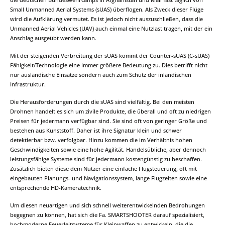
Small Unmanned Aerial Systems (sUAS) überflogen. Als Zweck dieser Flüge
wird die Aufklärung vermutet. Es ist jedoch nicht auszuschließen, dass die
Unmanned Aerial Vehicles (UAV) auch einmal eine Nutzlast tragen, mit der ein
Anschlag ausgeübt werden kann.
Mit der steigenden Verbreitung der sUAS kommt der Counter-sUAS (C-sUAS)
Fähigkeit/Technologie eine immer größere Bedeutung zu. Dies betrifft nicht
nur ausländische Einsätze sondern auch zum Schutz der inländischen
Infrastruktur.
Die Herausforderungen durch die sUAS sind vielfältig. Bei den meisten
Drohnen handelt es sich um zivile Produkte, die überall und oft zu niedrigen
Preisen für jedermann verfügbar sind. Sie sind oft von geringer Größe und
bestehen aus Kunststoff. Daher ist ihre Signatur klein und schwer
detektierbar bzw. verfolgbar. Hinzu kommen die im Verhältnis hohen
Geschwindigkeiten sowie eine hohe Agilität. Handelsübliche, aber dennoch
leistungsfähige Systeme sind für jedermann kostengünstig zu beschaffen.
Zusätzlich bieten diese dem Nutzer eine einfache Flugsteuerung, oft mit
eingebauten Planungs- und Navigationssystem, lange Flugzeiten sowie eine
entsprechende HD-Kameratechnik.
Um diesen neuartigen und sich schnell weiterentwickelnden Bedrohungen
begegnen zu können, hat sich die Fa. SMARTSHOOTER darauf spezialisiert,
hochmoderne Feuerleitsysteme für Kleinwaffen zu entwickeln, die die