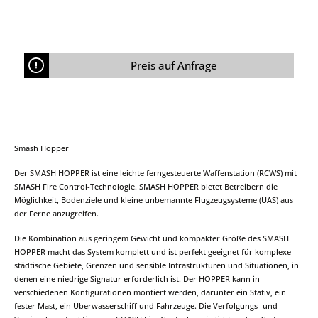
Bedrohung durch Drohnen ist mittlerweile weltweit
allgegenwärtig. Militärische Streitkräfte sowie Behörden
– darunter Länder- und Bundespolizei – sehen sich
dieser stetigen Bedrohung zunehmend ausgesetzt.
Berichten aus verschiedenen Einsätzen zufolge wurden
beispielsweise deutsche Bundeswehrcamps in
Preis auf Anfrage
Afghanistan und Mali nahezu täglich von Small
Unmanned Aerial Systems (sUAS) überflogen. Als Zweck
dieser Flüge wird überwiegend Aufklärung vermutet. Es
kann jedoch nicht ausgeschlossen werden, dass
Unmanned Aerial Vehicles (UAV) künftig auch
Nutzlasten tragen, mit denen gezielte Angriffe
Smash Hopper
durchgeführt werden können. Mit der steigenden
Verbreitung von sUAS gewinnt die Counter-sUAS (C-
Der SMASH HOPPER ist eine leichte ferngesteuerte Waffenstation (RCWS) mit
sUAS) Fähigkeit und Technologie zunehmend an
SMASH Fire Control-Technologie. SMASH HOPPER bietet Betreibern die
Bedeutung. Dies betrifft nicht nur militärische
Möglichkeit, Bodenziele und kleine unbemannte Flugzeugsysteme (UAS) aus
Auslandseinsätze, sondern auch den Schutz kritischer
der Ferne anzugreifen.
Infrastruktur und sensibler Einrichtungen im Inland.
Herausforderungen moderner Drohnenbedrohungen
Die Kombination aus geringem Gewicht und kompakter Größe des SMASH
Die Herausforderungen durch moderne sUAS-Systeme
HOPPER macht das System komplett und ist perfekt geeignet für komplexe
sind vielfältig. Bei den meisten Drohnen handelt es sich
städtische Gebiete, Grenzen und sensible Infrastrukturen und Situationen, in
um zivile Produkte, die weltweit kostengünstig und
denen eine niedrige Signatur erforderlich ist. Der HOPPER kann in
leicht verfügbar sind. Aufgrund ihrer geringen Größe
verschiedenen Konfigurationen montiert werden, darunter ein Stativ, ein
und der häufig verwendeten Kunststoffbauweise
fester Mast, ein Überwasserschiff und Fahrzeuge. Die Verfolgungs- und
besitzen sie nur eine minimale Signatur und sind daher