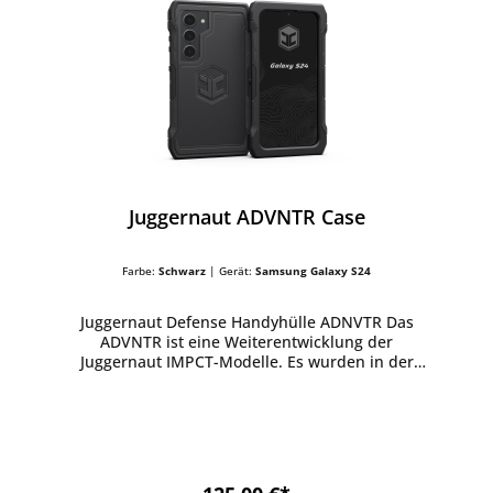
Juggernaut ADVNTR Case
Farbe:
Schwarz
| Gerät:
Samsung Galaxy S24
Juggernaut Defense Handyhülle ADNVTR Das
ADVNTR ist eine Weiterentwicklung der
Juggernaut IMPCT-Modelle. Es wurden in der
ADVNTR Serie alle Rückmeldungen von
Handwerkern, Strafverfolgungsbehörden,
Bundesbehörden und Ersthelfern in einem neuen
Design zusammengefasst, die überragenden
Fallschutz und Befestigungsmöglichkeiten mit
zusätzlichem Halt und ohne lose Komponenten