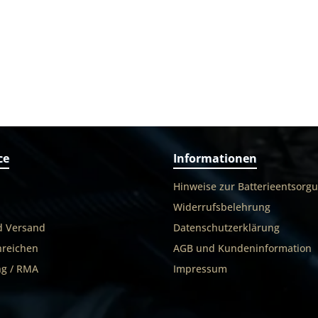
ffen mit Picatinnyschiene
Vorsatzgerät und Optik auf 
 Hier handelt es sich nur um
IEA entwickelten Sonderm
KH-F Picatinnygrundmontage
welche wiederum auf der 
terschiene. Ohne Optik. Die
IEA KH/F Schnellspannmont
Richtlinien können Sie hier
verschraubt wird. Alternat
entnehmen.
auch Blaser Montagen fü
Innenschiene verwendet 
Bitte bei Bestellung die g
Montage angeben, da für
Montagen Gewindebohr
angebracht werden müss
Augenabstand kann 
Kundenwunsch angepasst w
ce
Informationen
nach verwendeter Bla
Sattelmontage entstehen 
Hinweise zur Batterieentsorg
Mehrkosten. Technische V
- Handling wie bei 
Widerrufsbelehrung
„richtigen“ Nachtzielfe
d Versand
Datenschutzerklärung
- Wechsel zwischen Tago
Combo Gerät ohn
nreichen
AGB und Kundeninformation
Treffpunktverlagerung - 
für Picatinnyschiene oder
g / RMA
Impressum
Montagen (ZIS) - Keine 
Belastung wie beim Aufste
das Objektiv des Zf 