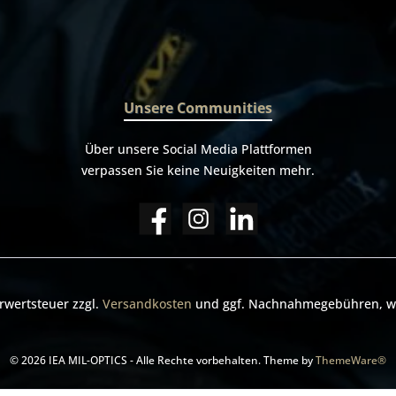
Einschießen erfolgt 
Zusammenspiel zwischen d
Justierung im Wärmebildvor
und Klickverstellung der Tag
Waffe kann somit perfe
Punktgenau eingeschossen
- Absehenbeleuchtun
Unsere Communities
bedenkenlos nutzbar 
Infrarotaufheller an der Wa
somit besteht völlige Rechts
Über unsere Social Media Plattformen
bei der Nutzung in D (bi
verpassen Sie keine Neuigkeiten mehr.
Situation im jeweiligen B
beachten) - Bei Tag un
gleichermaßen verwendbar B
aufpreispflichtiges Zubehör
Krypton und S332 seperat er
hrwertsteuer zzgl.
Versandkosten
und ggf. Nachnahmegebühren, we
© 2026 IEA MIL-OPTICS - Alle Rechte vorbehalten. Theme by
ThemeWare®