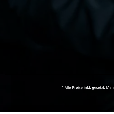
hochfestem Aluminium (7075-T6 beim
Mount), Typ III harteloxiert Kompakte
Bauweise: FAST PRO belegt nur drei
Picatinny-Slots, kompatibel mit FAST
FTC Magnifier Mounts Technische
Daten Leistung Optische Achshöhe:
2,26" (5,74 cm) Visier: Aimpoint Comp
ML2 Punktgröße: 4 MOA
Helligkeitsstufen: 9
Tageslichteinstellungen (1 extra hell)
Wasserdichtigkeit: bis 25 m Zustand
Visier: Gebraucht Glas: Ohne
Beschädigung Gehäuse: Leichte
Gebrauchsspuren Abmessungen &
Gewicht Gewicht Visier: 200 g (7,1 oz)
Gewicht Mount: ca. 90 g (3,2 oz)
Abmessungen Mount (L x B x H): 7,92
× 2,57 × 4,01 cm Material &
Kompatibilität Material Visier:
* Alle Preise inkl. gesetzl. Me
Aluminium Material Mount: 7075-T6
Aluminium, Typ III harteloxiert Farbe
Mount: Schwarz Kompatibilität:
Aimpoint Comp ML2 und andere 30-
mm-Optiken; FAST FTC Magnifier
Mounts Montage: M1913