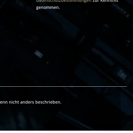
Datenschutzbestimmungen
zur Kenntnis
im
igitaler
genommen.
satzgerät
optik. Die
kt und
 werden.
g ist
- Kein
ffe nötig,
sicherheit
tte die
undesland
d Nacht
ild zeigt
. ( Waffe,
hältlich)
nn nicht anders beschrieben.