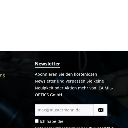
einer von
Jagdwaffen mit Picatinnyschiene
ontage,
geeignet. Hier handelt es sich nur um
bewährten
die IEA KH-F Picatinnygrundmontage
age fest
mit Adapterschiene. Ohne Optik. Die
iv können
genauen Richtlinien können Sie hier
r Zeiss
entnehmen.
werden.
ewünschte
 Blaser
ungen
en. Der
auf
erden. Je
Newsletter
ser
hierbei
Abonnieren Sie den kostenlosen
ung
orteile:
Newsletter und verpassen Sie keine
einem
rnrohr
Neuigkeit oder Aktion mehr von IEA MIL-
ptik und
OPTICS GmbH.
e
Geeignet
E-
 Blaser
Mail-
unnötige
Adresse*
cken auf
Ich habe die
- Das