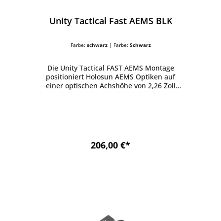
Unity Tactical Fast AEMS BLK
Farbe:
schwarz
| Farbe:
Schwarz
Die Unity Tactical FAST AEMS Montage
positioniert Holosun AEMS Optiken auf
einer optischen Achshöhe von 2,26 Zoll
(5,74 cm) und ermöglicht dadurch eine
schnellere Zielerfassung sowie eine
ergonomisch optimierte Schießhaltung. Sie
eignet sich ideal für den Einsatz mit
Nachtsichtgeräten, Schutzmasken oder
Plattenträgern und bietet taktischen
206,00 €*
Anwendern sowie Sportschützen
verbesserte Sichtbarkeit und höheren
Komfort. Hauptmerkmale Ergonomische
Haltung • Unterstützt eine aufrechte
Kopfhaltung • Schnellere Zielerfassung und
reduzierte Nackenbelastung Schnelle
Montage • Standard-Schienenklemme mit
zwei Querbolzen • Kompatibel mit dem
optionalen FAST QD (Quick Detach) Hebel