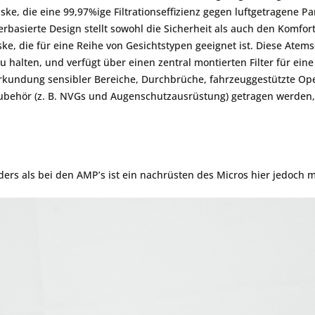
e, die eine 99,97%ige Filtrationseffizienz gegen luftgetragene Part
rbasierte Design stellt sowohl die Sicherheit als auch den Komfor
aske, die für eine Reihe von Gesichtstypen geeignet ist. Diese At
u halten, und verfügt über einen zentral montierten Filter für ein
 Erkundung sensibler Bereiche, Durchbrüche, fahrzeuggestützte 
ehör (z. B. NVGs und Augenschutzausrüstung) getragen werden, 
rs als bei den AMP’s ist ein nachrüsten des Micros hier jedoch m