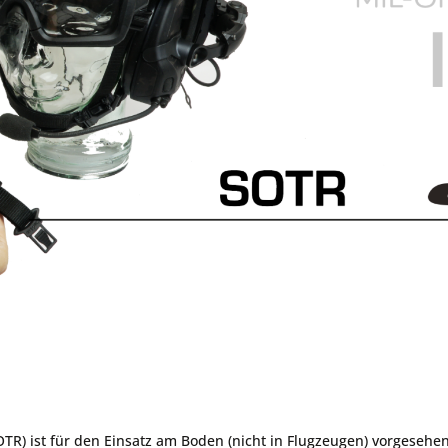
Juggernaut
Zubehör und Ersatzteil
ernungsmesser LRF
ng
Montagen
Schutzhüllen
Sale
Unity Tactical
Halterungen
ix
GBRS Group
Kabel
LCM
KH
Red Dot
TR) ist für den Einsatz am Boden (nicht in Flugzeugen) vorgesehen 