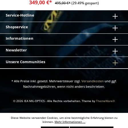
349,00 €*
495,00 €*
(29.49% gespart)
Service-Hotline
Shopservice
Informationen
Newsletter
Unsere Communities
* Alle Preise inkl. gesetzl. Mehrwertsteuer zzgl.
Versandkosten
und ggf.
Nachnahmegebühren, wenn nicht anders beschrieben.
© 2026 IEA MIL-OPTICS - Alle Rechte vorbehalten. Theme by
ThemeWare®
Diese Website verwendet Cookies, um eine bestmögliche Erfahrung bieten zu
können.
Mehr Informationen ...