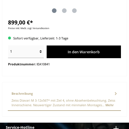
899,00 €*
Preise inkl. MwSt. zzgl. Versandkosten
Sofort verfügbar, Lieferzeit: 1-3 Tage
In den Warenkorb
Produktnummer:
IEA10841
Beschreibung
Zeiss Diavari M 3-12x56T* mit Ziel 4, ohne Absehenbeleuchtung. Zeiss
Innenschiene. Neuwertiger Zustand mit minmalen Montages…
Mehr
Service-Hotline