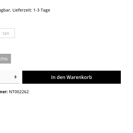
e
Montagen
gbar, Lieferzeit: 1-3 Tage
Gehäuse / Optik / Röhren
Service
tan
Sonstiges
chts
In den Warenkorb
mer:
NT002262