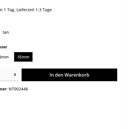
e
Montagen
 1 Tag, Lieferzeit 1-3 Tage
Gehäuse / Optik / Röhren
Service
tan
Sonstiges
sser
4mm
35mm
In den Warenkorb
mer:
NT002448