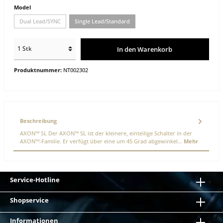
Model
Dual Lead/SYNC
Single Lead/Standard
In den Warenkorb
Produktnummer:
NT002302
Beschreibung
AXON™ SL Der AXON™ SL ist der kleinere, einteilige Schalter in der
AXON™-Familie. Er verfügt über eine um 45 Grad abgewinkel…
Mehr
Service-Hotline
Shopservice
Informationen