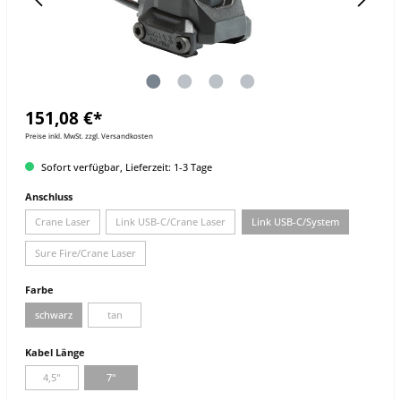
151,08 €*
Preise inkl. MwSt. zzgl. Versandkosten
Sofort verfügbar, Lieferzeit: 1-3 Tage
Anschluss
Crane Laser
Link USB-C/Crane Laser
Link USB-C/System
Sure Fire/Crane Laser
Farbe
schwarz
tan
Kabel Länge
4,5"
7"