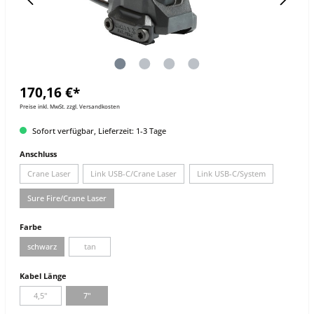
170,16 €*
Preise inkl. MwSt. zzgl. Versandkosten
Sofort verfügbar, Lieferzeit: 1-3 Tage
Anschluss
Crane Laser
Link USB-C/Crane Laser
Link USB-C/System
Sure Fire/Crane Laser
Farbe
schwarz
tan
Kabel Länge
4,5"
7"