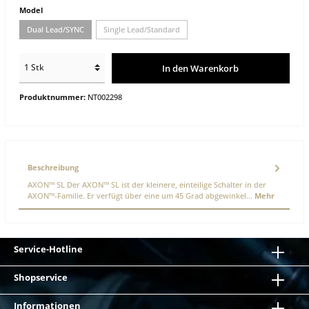
Model
Dual Lead/SYNC
Single Lead/Standard
In den Warenkorb
Produktnummer:
NT002298
Beschreibung
AXON™ SL Der AXON™ SL ist der kleinere, einteilige Schalter in der
AXON™-Familie. Er verfügt über eine um 45 Grad abgewinkel…
Mehr
Service-Hotline
Shopservice
Informationen