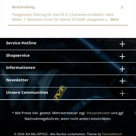
Beschreibung
Passgenauer Überzug für das ICS in 3 Varianten erhältlich- siehe
Bilder. 1. Neoprene Cover für Steiner ICS 6x40- passgenau u…
Mehr
Service-Hotline
Shopservice
Informationen
Newsletter
Unsere Communities
* Alle Preise inkl. gesetzl. Mehrwertsteuer zzgl.
Versandkosten
und ggf.
Nachnahmegebühren, wenn nicht anders beschrieben.
© 2026 IEA MIL-OPTICS - Alle Rechte vorbehalten. Theme by
ThemeWare®