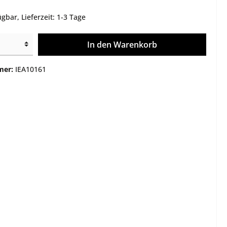
e
Montagen
gbar, Lieferzeit: 1-3 Tage
Gehäuse / Optik / Röhren
In den Warenkorb
Service
Sonstiges
mer:
IEA10161