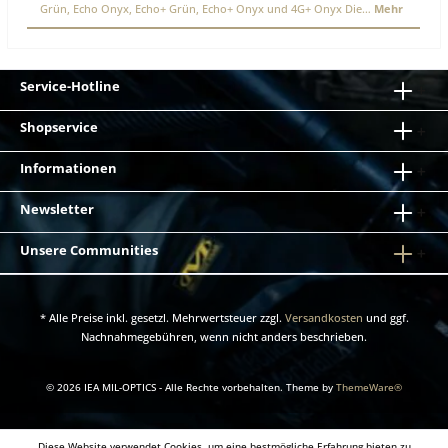
Grün, Echo Onyx, Echo+ Grün, Echo+ Onyx und 4G+ Onyx Die…
Mehr
Service-Hotline
Shopservice
Informationen
Newsletter
Unsere Communities
* Alle Preise inkl. gesetzl. Mehrwertsteuer zzgl.
Versandkosten
und ggf.
Nachnahmegebühren, wenn nicht anders beschrieben.
© 2026 IEA MIL-OPTICS - Alle Rechte vorbehalten. Theme by
ThemeWare®
Diese Website verwendet Cookies, um eine bestmögliche Erfahrung bieten zu