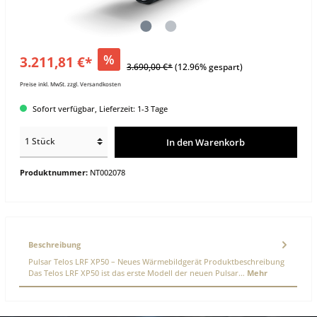
%
3.211,81 €*
3.690,00 €*
(12.96% gespart)
Preise inkl. MwSt. zzgl. Versandkosten
Sofort verfügbar, Lieferzeit: 1-3 Tage
In den Warenkorb
Produktnummer:
NT002078
Beschreibung
Pulsar Telos LRF XP50 – Neues Wärmebildgerät Produktbeschreibung
Das Telos LRF XP50 ist das erste Modell der neuen Pulsar…
Mehr