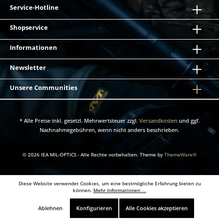
Service-Hotline
Shopservice
Informationen
Newsletter
Unsere Communities
* Alle Preise inkl. gesetzl. Mehrwertsteuer zzgl.
Versandkosten
und ggf.
Nachnahmegebühren, wenn nicht anders beschrieben.
© 2026 IEA MIL-OPTICS - Alle Rechte vorbehalten. Theme by
ThemeWare®
Diese Website verwendet Cookies, um eine bestmögliche Erfahrung bieten zu
können.
Mehr Informationen ...
Ablehnen
Konfigurieren
Alle Cookies akzeptieren