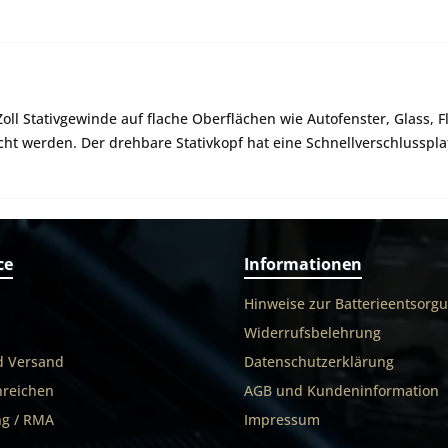
ll Stativgewinde auf flache Oberflächen wie Autofenster, Glass, Fl
 werden. Der drehbare Stativkopf hat eine Schnellverschlussplatt
ce
Informationen
Hinweise zur Batterieentsorg
Widerrufsbelehrung
d Versand
Datenschutzerklärung
nreichen
AGB und Kundeninformation
g / RMA
Impressum