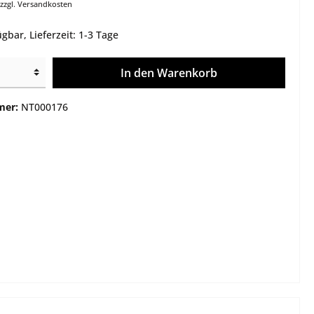
 zzgl. Versandkosten
e
Montagen
gbar, Lieferzeit: 1-3 Tage
Gehäuse / Optik / Röhren
Service
In den Warenkorb
Sonstiges
mer:
NT000176