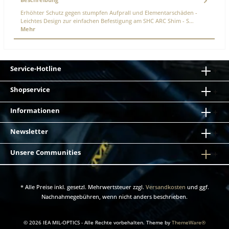
Erhöhter Schutz gegen stumpfen Aufprall und Elementarschäden -
Leichtes Design zur einfachen Befestigung am SHC ARC Shim - S…
Mehr
Service-Hotline
Shopservice
Informationen
Newsletter
Unsere Communities
* Alle Preise inkl. gesetzl. Mehrwertsteuer zzgl.
Versandkosten
und ggf.
Nachnahmegebühren, wenn nicht anders beschrieben.
© 2026 IEA MIL-OPTICS - Alle Rechte vorbehalten. Theme by
ThemeWare®