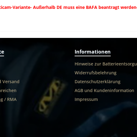
icam-Variante- Außerhalb DE muss eine BAFA beantragt werden- 
ce
Informationen
Hinweise zur Batterieentsorg
Widerrufsbelehrung
d Versand
Datenschutzerklärung
nreichen
AGB und Kundeninformation
g / RMA
Impressum