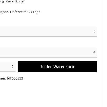
 zzgl. Versandkosten
e
Montagen
gbar, Lieferzeit: 1-3 Tage
Gehäuse / Optik / Röhren
Service
Sonstiges
In den Warenkorb
mer:
NT000533