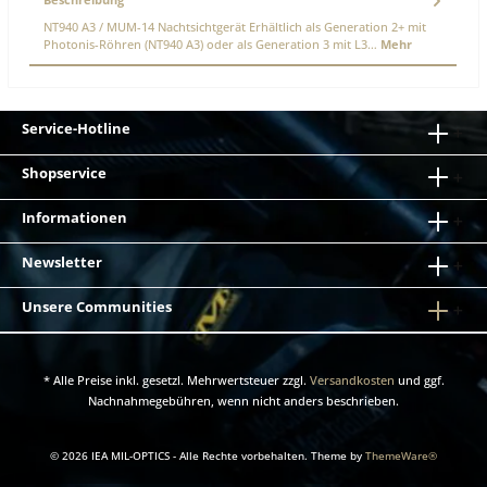
NT940 A3 / MUM-14 Nachtsichtgerät Erhältlich als Generation 2+ mit
Photonis-Röhren (NT940 A3) oder als Generation 3 mit L3…
Mehr
Service-Hotline
Shopservice
Informationen
Newsletter
Unsere Communities
* Alle Preise inkl. gesetzl. Mehrwertsteuer zzgl.
Versandkosten
und ggf.
Nachnahmegebühren, wenn nicht anders beschrieben.
© 2026 IEA MIL-OPTICS - Alle Rechte vorbehalten. Theme by
ThemeWare®