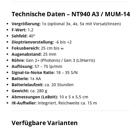
Technische Daten – NT940 A3 / MUM-14
Vergrößerung:
1x (optional 3x, 4x, 5x mit Vorsatzlinsen)
F-Wert:
1,2
Sehfeld:
40°
Dioptrienverstellung:
-6 bis +2
Fokusbereich:
25 cm bis ∞
Augenabstand:
25 mm
Röhre:
Gen 2+ (Photonis) / Gen 3 (L3Harris)
Auflösung:
57 – 75 lp/mm
Signal-to-Noise Ratio:
18 – 35 S/N
Batterie:
1x AA
Batterielaufzeit:
ca. 20 Stunden
Gewicht:
ca. 280 g
Abmessungen (LxBxH):
10 x 5 x 5,5 cm
IR-Aufheller:
Integriert, Reichweite ca. 15 m
Verfügbare Varianten