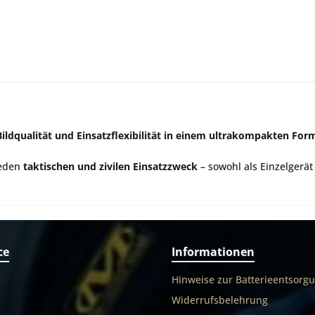
Bildqualität und Einsatzflexibilität in einem ultrakompakten For
jeden
taktischen und zivilen Einsatzzweck
– sowohl als Einzelgerät
ce
Informationen
Hinweise zur Batterieentsorg
Widerrufsbelehrung