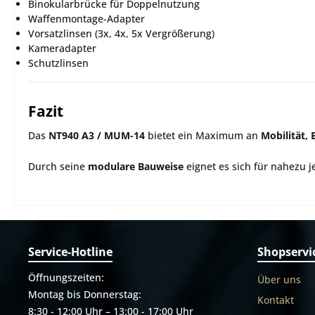
Binokularbrücke für Doppelnutzung
Waffenmontage-Adapter
Vorsatzlinsen (3x, 4x, 5x Vergrößerung)
Kameradapter
Schutzlinsen
Fazit
Das
NT940 A3 / MUM-14
bietet ein Maximum an
Mobilität, 
Durch seine
modulare Bauweise
eignet es sich für nahezu 
Service-Hotline
Shopservi
Öffnungszeiten:
Über uns
Montag bis Donnerstag:
Kontakt
8:30 - 12:00 Uhr – 13:00 - 17:00 Uhr