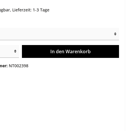
e
Montagen
gbar, Lieferzeit: 1-3 Tage
Gehäuse / Optik / Röhren
Service
Sonstiges
In den Warenkorb
mer:
NT002398