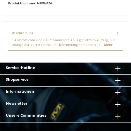
Produktnummer:
NT002424
Beschreibung
IEA Nachtsicht-Bundle zum Sonderpreis aus geplatztem Auftrag, nur
solange der Vorrat reicht. Im Lieferumfang enthalten sind…
Mehr
Service-Hotline
Shopservice
Informationen
Newsletter
Unsere Communities