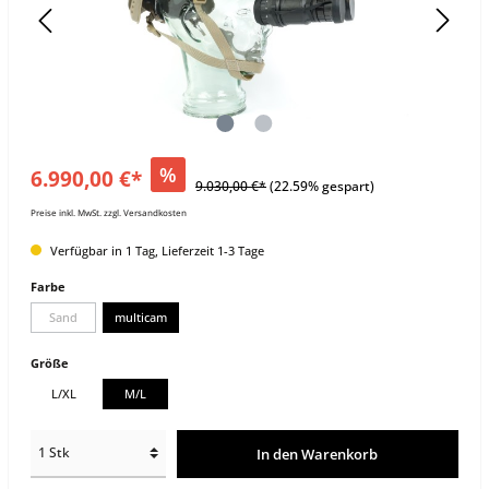
%
6.990,00 €*
9.030,00 €*
(22.59% gespart)
Preise inkl. MwSt. zzgl. Versandkosten
Verfügbar in 1 Tag, Lieferzeit 1-3 Tage
Farbe
Sand
multicam
Größe
L/XL
M/L
In den Warenkorb