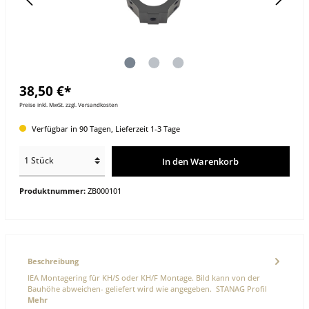
38,50 €*
Preise inkl. MwSt. zzgl. Versandkosten
Verfügbar in 90 Tagen, Lieferzeit 1-3 Tage
In den Warenkorb
Produktnummer:
ZB000101
Beschreibung
IEA Montagering für KH/S oder KH/F Montage. Bild kann von der
Bauhöhe abweichen- geliefert wird wie angegeben. STANAG Profil
Mehr