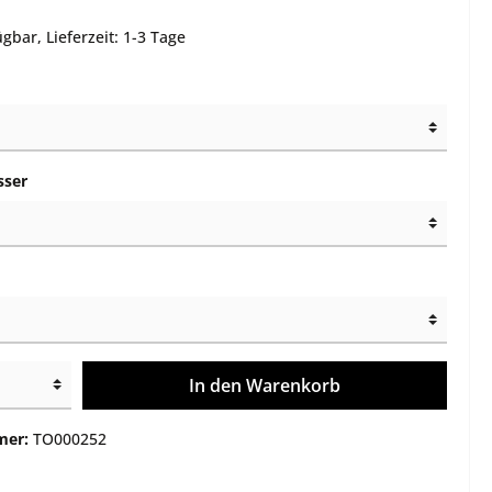
e
Montagen
gbar, Lieferzeit: 1-3 Tage
Gehäuse / Optik / Röhren
Service
Sonstiges
sser
In den Warenkorb
mer:
TO000252