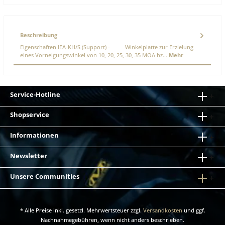
Beschreibung
Eigenschaften IEA-KH/S (Support) - Winkelplatte zur Erzielung
eines Vorneigungswinkel von 10, 20, 25, 30, 35 MOA bz…
Mehr
Service-Hotline
Shopservice
Informationen
Newsletter
Unsere Communities
* Alle Preise inkl. gesetzl. Mehrwertsteuer zzgl.
Versandkosten
und ggf.
Nachnahmegebühren, wenn nicht anders beschrieben.