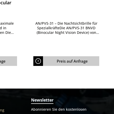
Verfügbarkeit ⚠ Nur über
le - Binocular
behördlichen Auftrag bestellbar
(Dienst- oder Truppenausweis nicht
ausreichend)
aximale
AN/PVS-31 – Die Nachtsichtbrille für
d in
SpezialkräfteDie AN/PVS-31 BNVD
en Die
(Binocular Night Vision Device) von
ght Vision
L3Harris setzt weltweit neue
zt neue
Maßstäbe in der professionellen
Nachtsichttechnologie. Als leichteste
kombiniert
und kompakteste binokulare
kung mit
Nachtsichtbrille mit 18mm Röhren auf
Durch die
dem Markt ist sie speziell für härteste
age
Preis auf Anfrage
ologien
militärische Einsätze konzipiert und
eine
wird von den renommiertesten
ng und
Spezialeinheiten der Welt
i völliger
genutzt.Nicht umsonst setzt das
cht oder
USSOCOM (United States Special
indurch.
Operations Command) konsequent
n Geräts
auf dieses High-End-Gerät und hat
chtgeräte
bereits den dritten Großauftrag für
Newsletter
ung oder
die L3 AN/PVS-31
etzen,
unterzeichnet.Höchste Qualität und
Abonnieren Sie den kostenlosen
ung
used BNVD
PerformanceDie BNVD überzeugt