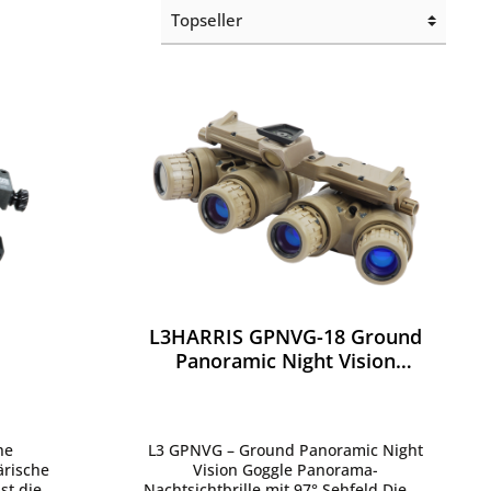
e
Montagen
Gehäuse / Optik / Röhren
Service
Sonstiges
L3HARRIS GPNVG-18 Ground
Panoramic Night Vision
Goggle
he
L3 GPNVG – Ground Panoramic Night
ärische
Vision Goggle Panorama-
st die
Nachtsichtbrille mit 97° Sehfeld Die L3