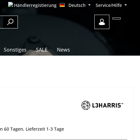
Händlerregistierung
Deutsch
Service/Hilfe
Sonstiges
SALE
News
affen
WILCOX
Zubehör / Ersatzteile
Smart Shooter
Zubehör
Taschen
Sammler Artikel
Ausrüstung
Helmhalterung
Wissenswertes
HK Zubehör
DARK SYSTEMS
e
Kopfhalterung
Smash
Montagen
Teledyne Flir
IR Lampen
Hopper
Schalldämpfer
Taschen
n 60 Tagen, Lieferzeit 1-3 Tage
Batteriefächer / Kabel