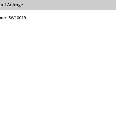
 auf Anfrage
e
Montagen
Gehäuse / Optik / Röhren
mer:
SW10019
Service
Sonstiges