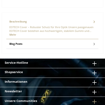
Beschreibung
EOTECH Cover – Robuster Schutz für Ihre Optik Unsere passgenauen
EOTECH Cover bestehen aus hochwertigem, stabilem Gummi und…
Mehr
Blog Posts
Service-Hotline
Shopservice
Informationen
Newsletter
Unsere Communities