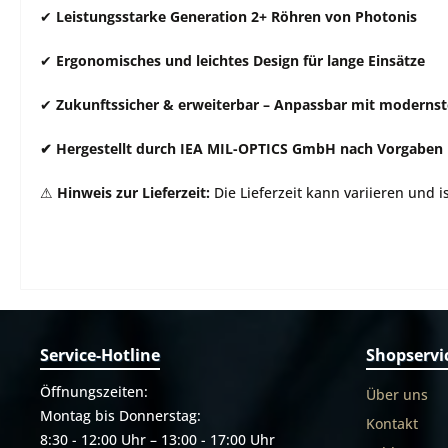
✔
Leistungsstarke Generation 2+ Röhren von Photonis
✔
Ergonomisches und leichtes Design für lange Einsätze
✔
Zukunftssicher & erweiterbar – Anpassbar mit modernst
✔ Hergestellt durch IEA MIL-OPTICS GmbH nach Vorgaben u
⚠
Hinweis zur Lieferzeit:
Die Lieferzeit kann variieren und i
Service-Hotline
Shopservi
Öffnungszeiten:
Über uns
Montag bis Donnerstag:
Kontakt
8:30 - 12:00 Uhr – 13:00 - 17:00 Uhr