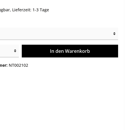
e
Montagen
gbar, Lieferzeit: 1-3 Tage
Gehäuse / Optik / Röhren
Service
Sonstiges
In den Warenkorb
mer:
NT002102