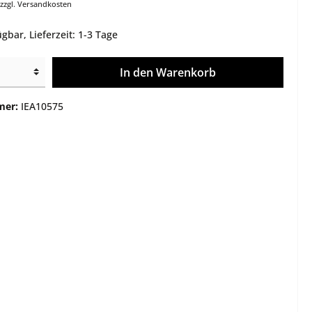
 zzgl. Versandkosten
e
Montagen
gbar, Lieferzeit: 1-3 Tage
Gehäuse / Optik / Röhren
Service
In den Warenkorb
Sonstiges
mer:
IEA10575