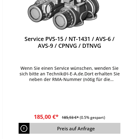
Service PVS-15 / NT-1431 / AVS-6 /
AVS-9 / CPNVG / DTNVG
Wenn Sie einen Service wünschen, wenden Sie
sich bitte an Technik@I-E-A.de.Dort erhalten Sie
neben der RMA-Nummer (nötig für die
Einsendung) auch einen Kostenvoranschlag
nach Durchsicht der Gerätes in unserem Haus.
Enthaltene Leistungen Kleiner Serviceumfang
Außenreinigung Ausbau und Reinigung der
Röhren (bei Bedarf) Innenreinigung der Optiken
(bei Bedarf) Prüfung des Batteriefachs
185,00 €*
185,93 €*
(0.5% gespart)
Vollständige Funktionsprüfung des Geräts
Prüfung der Dichtungen und ggf. Austausch
Preis auf Anfrage
Sichtprüfung der Röhrenleistung Purge,
Druckprüfung und Stickstofffüllung Montage