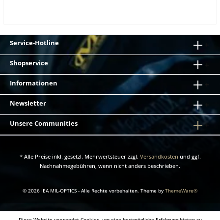
von Okularen und Objektiven in
Anlieferungsposition Zusätzlich im großen
Serviceumfang enthalten (Durchführung auf
Messplatz ANV-126) Leistungsprüfung der Röhre
(Auflösung, Verstärkung, Fehleranalyse)
Service-Hotline
Kollimation der Kanäle bei binokularen
Systemen Einstellung des Fokus-Stops /
Shopservice
Unendlich-Fokus Justage der
Dioptrieneinstellung Erstellung eines
detaillierten Messdatenblatts Wichtige Hinweise
Informationen
Die Montage von Kundenröhren oder der
Zusammenbau eines vom Kunden angelieferten
Newsletter
Geräts erfordert grundsätzlich den großen
Serviceumfang Für die Kompatibilität der
Unsere Communities
bereitgestellten Teile ist ausschließlich der
Kunde verantwortlich Bearbeitungszeit Ca. 14
Tage
* Alle Preise inkl. gesetzl. Mehrwertsteuer zzgl.
Versandkosten
und ggf.
Nachnahmegebühren, wenn nicht anders beschrieben.
© 2026 IEA MIL-OPTICS - Alle Rechte vorbehalten. Theme by
ThemeWare®
Diese Website verwendet Cookies, um eine bestmögliche Erfahrung bieten zu