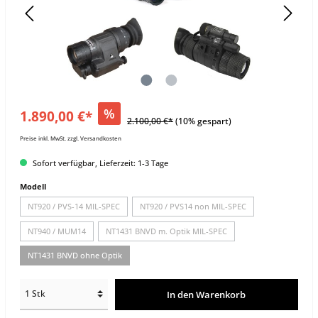
%
1.890,00 €*
2.100,00 €*
(10% gespart)
Preise inkl. MwSt. zzgl. Versandkosten
Sofort verfügbar, Lieferzeit: 1-3 Tage
Modell
NT920 / PVS-14 MIL-SPEC
NT920 / PVS14 non MIL-SPEC
NT940 / MUM14
NT1431 BNVD m. Optik MIL-SPEC
NT1431 BNVD ohne Optik
In den Warenkorb