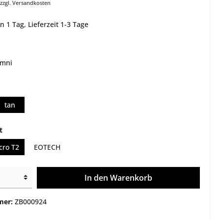
 zzgl. Versandkosten
e
Montagen
 1 Tag, Lieferzeit 1-3 Tage
Gehäuse / Optik / Röhren
Service
Sonstiges
mni
tan
t
cro T2
EOTECH
In den Warenkorb
mer:
ZB000924