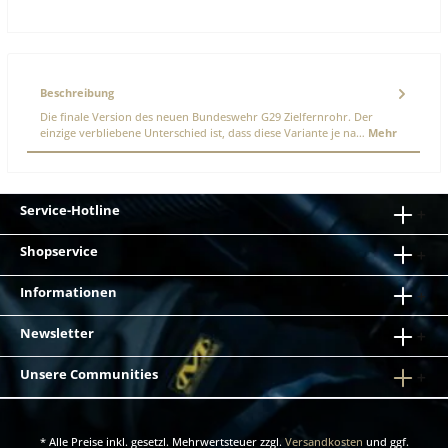
Beschreibung
Die finale Version des neuen Bundeswehr G29 Zielfernrohr. Der
einzige verbliebene Unterschied ist, dass diese Variante je na…
Mehr
Service-Hotline
Shopservice
Informationen
Newsletter
Unsere Communities
* Alle Preise inkl. gesetzl. Mehrwertsteuer zzgl.
Versandkosten
und ggf.