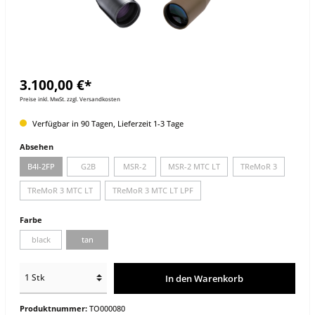
3.100,00 €*
Preise inkl. MwSt. zzgl. Versandkosten
Verfügbar in 90 Tagen, Lieferzeit 1-3 Tage
Absehen
B4I-2FP
G2B
MSR-2
MSR-2 MTC LT
TReMoR 3
TReMoR 3 MTC LT
TReMoR 3 MTC LT LPF
Farbe
black
tan
In den Warenkorb
Produktnummer:
TO000080