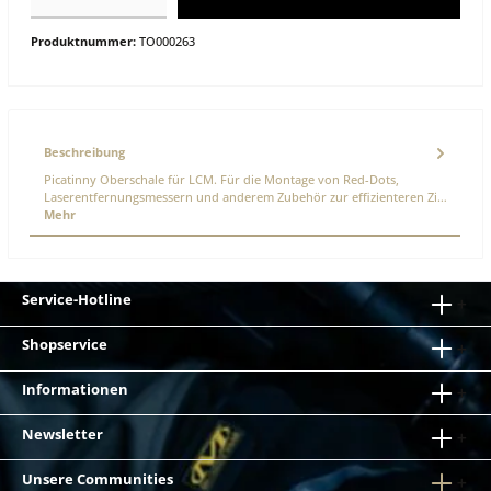
Produktnummer:
TO000263
Beschreibung
Picatinny Oberschale für LCM. Für die Montage von Red-Dots,
Laserentfernungsmessern und anderem Zubehör zur effizienteren Zi…
Mehr
Service-Hotline
Shopservice
Informationen
Newsletter
Unsere Communities