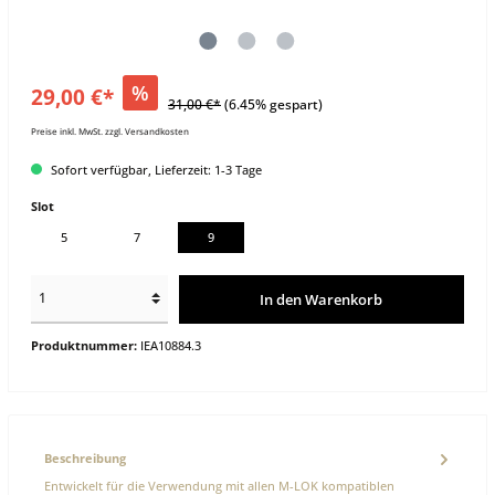
%
29,00 €*
31,00 €*
(6.45% gespart)
Preise inkl. MwSt. zzgl. Versandkosten
Sofort verfügbar, Lieferzeit: 1-3 Tage
Slot
5
7
9
In den Warenkorb
Produktnummer:
IEA10884.3
Beschreibung
Entwickelt für die Verwendung mit allen M-LOK kompatiblen